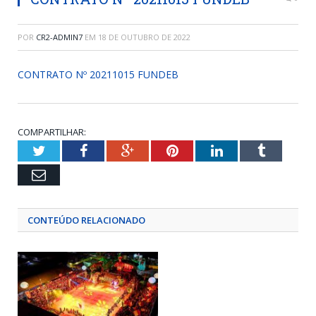
POR
CR2-ADMIN7
EM
18 DE OUTUBRO DE 2022
CONTRATO Nº 20211015 FUNDEB
COMPARTILHAR:
Twitter
Facebook
Google+
Pinterest
LinkedIn
Tumblr
Email
CONTEÚDO RELACIONADO