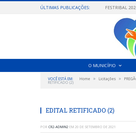
ÚLTIMAS PUBLICAÇÕES:
O MUNICÍPIO
»
»
VOCÊ ESTÁ EM:
Home
Licitações
PREGÃ
RETIFICADO (2)
EDITAL RETIFICADO (2)
POR
CR2-ADMIN2
EM
20 DE SETEMBRO DE 2021