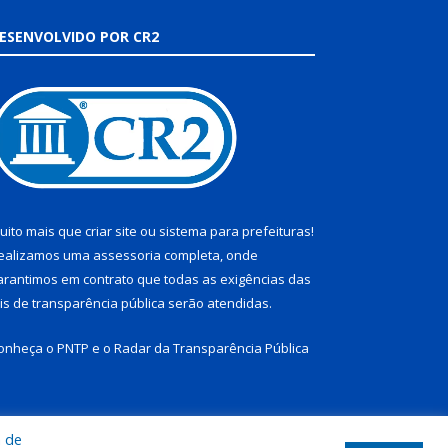
ESENVOLVIDO POR CR2
uito mais que
criar site
ou
sistema para prefeituras
!
ealizamos uma
assessoria
completa, onde
arantimos em contrato que todas as exigências das
eis de transparência pública
serão atendidas.
onheça o
PNTP
e o
Radar da Transparência Pública
a de