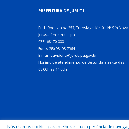
PREFEITURA DE JURUTI
End.: Rodovia pa 257, Translago, Km 01, Nº S/n Nova
Jerusalém, Juruti – pa
CEP: 68170-000
Fone: (93) 98408-7564
E-mail: ouvidoria@juruti.pa.gov.br
Horário de atendimento: de Segunda a sexta das
08:00h às 14:00h
Nós usamos cookies para melhorar sua experiência de navegação