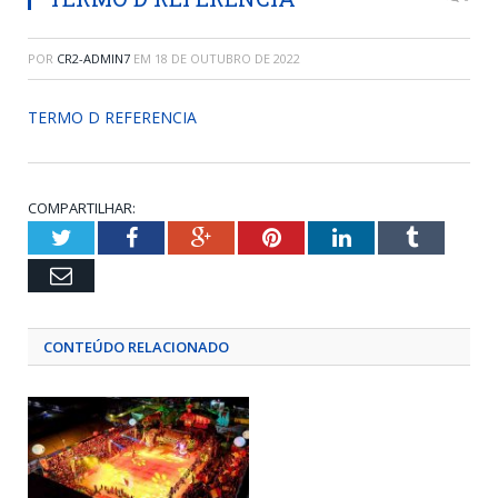
POR
CR2-ADMIN7
EM
18 DE OUTUBRO DE 2022
TERMO D REFERENCIA
COMPARTILHAR:
Twitter
Facebook
Google+
Pinterest
LinkedIn
Tumblr
Email
CONTEÚDO RELACIONADO