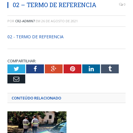
02 – TERMO DE REFERENCIA
0
POR
CR2-ADMIN7
EM
26 DE AGOSTO DE 2021
02 - TERMO DE REFERENCIA
COMPARTILHAR:
Twitter
Facebook
Google+
Pinterest
LinkedIn
Tumblr
Email
CONTEÚDO RELACIONADO