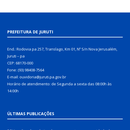
PREFEITURA DE JURUTI
End.: Rodovia pa 257, Translago, Km 01, Nº S/n Nova Jerusalém,
Juruti – pa
CEP: 68170-000
Fone: (93) 98408-7564
E-mail: ouvidoria@juruti.pa.gov.br
Horário de atendimento: de Segunda a sexta das 08:00h às
14:00h
ÚLTIMAS PUBLICAÇÕES