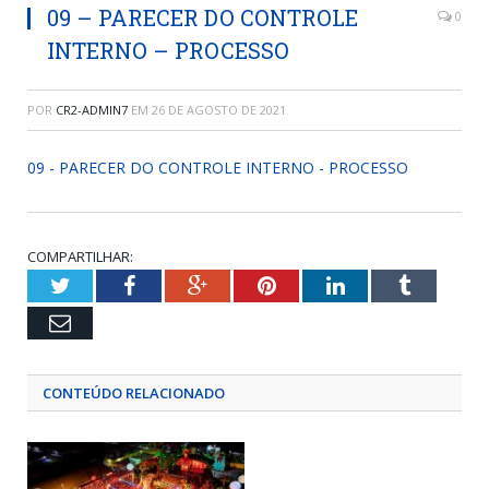
09 – PARECER DO CONTROLE
0
INTERNO – PROCESSO
POR
CR2-ADMIN7
EM
26 DE AGOSTO DE 2021
09 - PARECER DO CONTROLE INTERNO - PROCESSO
COMPARTILHAR:
Twitter
Facebook
Google+
Pinterest
LinkedIn
Tumblr
Email
CONTEÚDO RELACIONADO