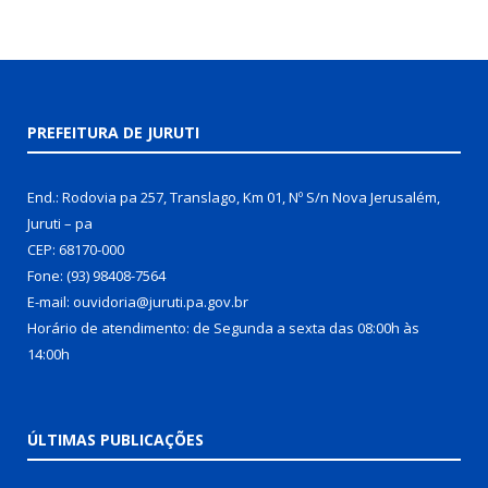
PREFEITURA DE JURUTI
End.: Rodovia pa 257, Translago, Km 01, Nº S/n Nova Jerusalém,
Juruti – pa
CEP: 68170-000
Fone: (93) 98408-7564
E-mail: ouvidoria@juruti.pa.gov.br
Horário de atendimento: de Segunda a sexta das 08:00h às
14:00h
ÚLTIMAS PUBLICAÇÕES