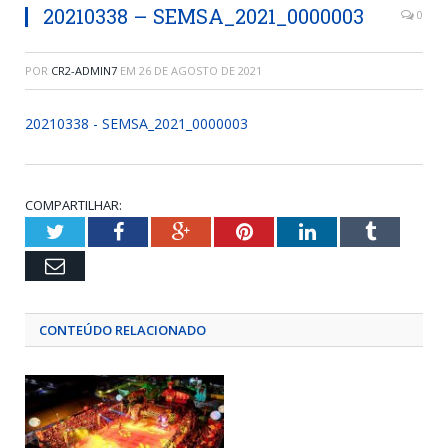
20210338 – SEMSA_2021_0000003
0
POR
CR2-ADMIN7
EM
26 DE AGOSTO DE 2021
20210338 - SEMSA_2021_0000003
COMPARTILHAR:
Twitter
Facebook
Google+
Pinterest
LinkedIn
Tumblr
Email
CONTEÚDO RELACIONADO