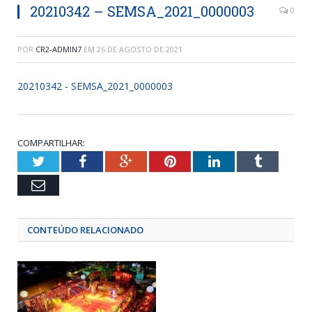
20210342 – SEMSA_2021_0000003
0
POR
CR2-ADMIN7
EM
26 DE AGOSTO DE 2021
20210342 - SEMSA_2021_0000003
COMPARTILHAR:
Twitter
Facebook
Google+
Pinterest
LinkedIn
Tumblr
Email
CONTEÚDO RELACIONADO