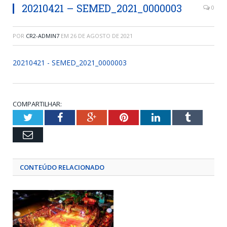
20210421 – SEMED_2021_0000003
0
POR
CR2-ADMIN7
EM
26 DE AGOSTO DE 2021
20210421 - SEMED_2021_0000003
COMPARTILHAR:
Twitter
Facebook
Google+
Pinterest
LinkedIn
Tumblr
Email
CONTEÚDO RELACIONADO