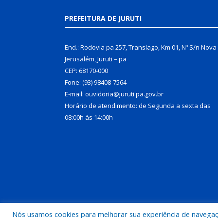
PREFEITURA DE JURUTI
End.: Rodovia pa 257, Translago, Km 01, Nº S/n Nova
Jerusalém, Juruti – pa
CEP: 68170-000
Fone: (93) 98408-7564
E-mail: ouvidoria@juruti.pa.gov.br
Horário de atendimento: de Segunda a sexta das
08:00h às 14:00h
Nós usamos cookies para melhorar sua experiência de navegação