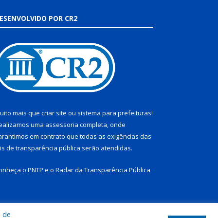
ESENVOLVIDO POR CR2
uito mais que
criar site
ou
sistema para prefeituras
!
ealizamos uma
assessoria
completa, onde
arantimos em contrato que todas as exigências das
eis de transparência pública
serão atendidas.
onheça o
PNTP
e o
Radar da Transparência Pública
a de