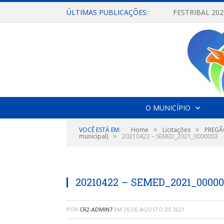
ÚLTIMAS PUBLICAÇÕES:
O MUNICÍPIO
»
»
VOCÊ ESTÁ EM:
Home
Licitações
PREGÃO
»
municipal)
20210422 – SEMED_2021_0000003
20210422 – SEMED_2021_00000
POR
CR2-ADMIN7
EM
26 DE AGOSTO DE 2021