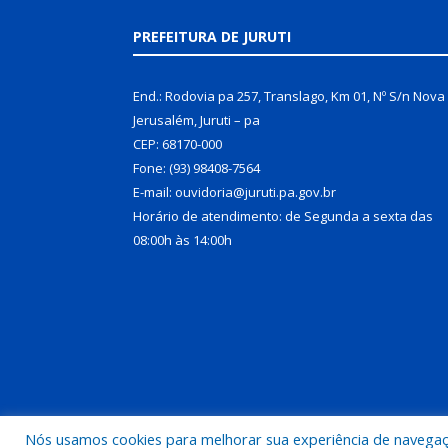
PREFEITURA DE JURUTI
End.: Rodovia pa 257, Translago, Km 01, Nº S/n Nova
Jerusalém, Juruti – pa
CEP: 68170-000
Fone: (93) 98408-7564
E-mail: ouvidoria@juruti.pa.gov.br
Horário de atendimento: de Segunda a sexta das
08:00h às 14:00h
Nós usamos cookies para melhorar sua experiência de navegação