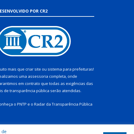
ESENVOLVIDO POR CR2
uito mais que
criar site
ou
sistema para prefeituras
!
ealizamos uma
assessoria
completa, onde
arantimos em contrato que todas as exigências das
eis de transparência pública
serão atendidas.
onheça o
PNTP
e o
Radar da Transparência Pública
a de