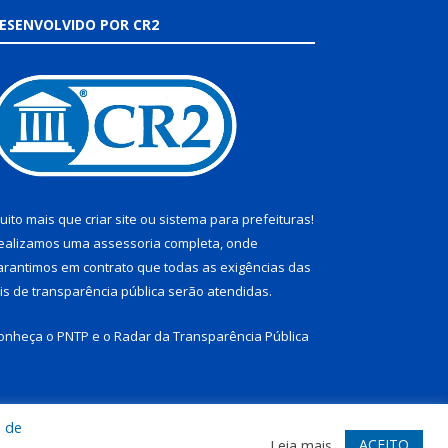
ESENVOLVIDO POR CR2
uito mais que
criar site
ou
sistema para prefeituras
!
ealizamos uma
assessoria
completa, onde
arantimos em contrato que todas as exigências das
eis de transparência pública
serão atendidas.
onheça o
PNTP
e o
Radar da Transparência Pública
a de
te
Acessar Área Administrativa
Acessar Webmail
ACEITO
Leia mais