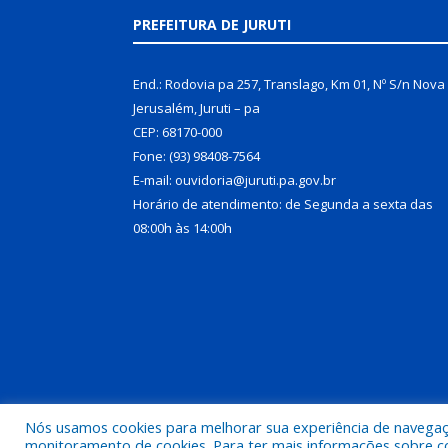
PREFEITURA DE JURUTI
End.: Rodovia pa 257, Translago, Km 01, Nº S/n Nova
Jerusalém, Juruti – pa
CEP: 68170-000
Fone: (93) 98408-7564
E-mail: ouvidoria@juruti.pa.gov.br
Horário de atendimento: de Segunda a sexta das
08:00h às 14:00h
Nós usamos cookies para melhorar sua experiência de navegação
Todos os direitos reservados a Prefeitura Municipal 
monitoramento de cookies. Para ter mais informações sobre como