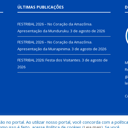
ÚLTIMAS PUBLICAÇÕES
D
FESTRIBAL 2026 – No Coração da Amazônia.
Apresentação da Munduruku.
3 de agosto de 2026
FESTRIBAL 2026 – No Coração da Amazônia.
Apresentação da Muirapinima.
3 de agosto de 2026
FESTRIBAL 2026: Festa dos Visitantes.
3 de agosto de
M
2026
R
g
l
C
 no portal. Ao utilizar nosso portal, você concorda com a polític
de Juruti.
Mapa do Si
 isso é feito, acesse Política de cookies (
Leia mais
). Se você