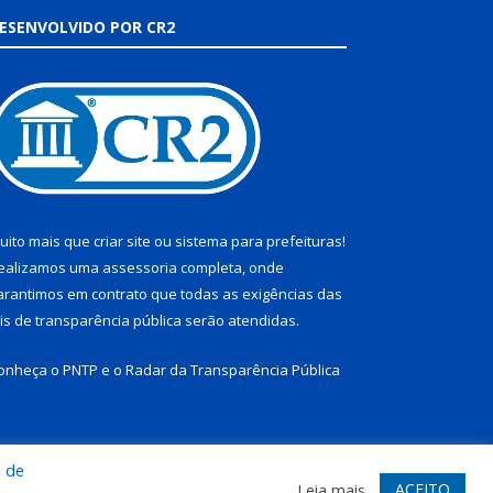
ESENVOLVIDO POR CR2
uito mais que
criar site
ou
sistema para prefeituras
!
ealizamos uma
assessoria
completa, onde
arantimos em contrato que todas as exigências das
eis de transparência pública
serão atendidas.
onheça o
PNTP
e o
Radar da Transparência Pública
a de
te
Acessar Área Administrativa
Acessar Webmail
ACEITO
Leia mais