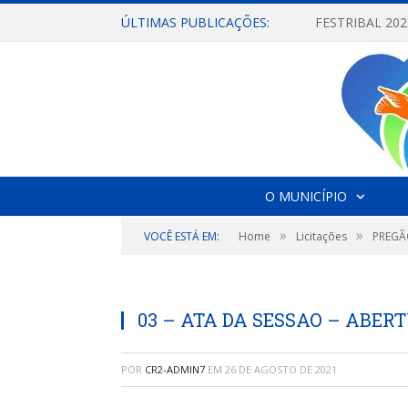
ÚLTIMAS PUBLICAÇÕES:
O MUNICÍPIO
»
»
VOCÊ ESTÁ EM:
Home
Licitações
PREGÃO
03 – ATA DA SESSAO – ABER
POR
CR2-ADMIN7
EM
26 DE AGOSTO DE 2021