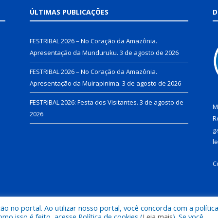
ÚLTIMAS PUBLICAÇÕES
D
FESTRIBAL 2026 – No Coração da Amazônia.
Apresentação da Munduruku.
3 de agosto de 2026
FESTRIBAL 2026 – No Coração da Amazônia.
Apresentação da Muirapinima.
3 de agosto de 2026
FESTRIBAL 2026: Festa dos Visitantes.
3 de agosto de
M
2026
R
g
l
C
 no portal. Ao utilizar nosso portal, você concorda com a polític
de Juruti.
Mapa do Si
 isso é feito, acesse Política de cookies (
Leia mais
). Se você