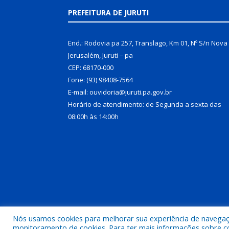
PREFEITURA DE JURUTI
End.: Rodovia pa 257, Translago, Km 01, Nº S/n Nova
Jerusalém, Juruti – pa
CEP: 68170-000
Fone: (93) 98408-7564
E-mail: ouvidoria@juruti.pa.gov.br
Horário de atendimento: de Segunda a sexta das
08:00h às 14:00h
Nós usamos cookies para melhorar sua experiência de navegação
Todos os direitos reservados a Prefeitura Municipal 
monitoramento de cookies. Para ter mais informações sobre como