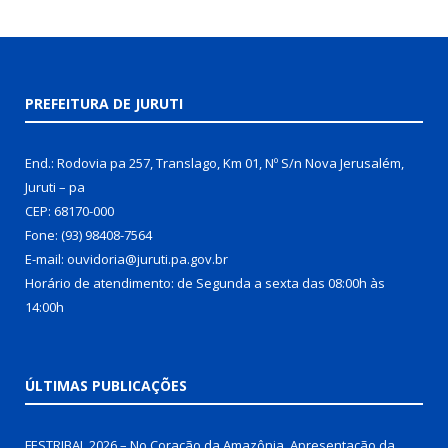
PREFEITURA DE JURUTI
End.: Rodovia pa 257, Translago, Km 01, Nº S/n Nova Jerusalém,
Juruti – pa
CEP: 68170-000
Fone: (93) 98408-7564
E-mail: ouvidoria@juruti.pa.gov.br
Horário de atendimento: de Segunda a sexta das 08:00h às
14:00h
ÚLTIMAS PUBLICAÇÕES
FESTRIBAL 2026 – No Coração da Amazônia. Apresentação da