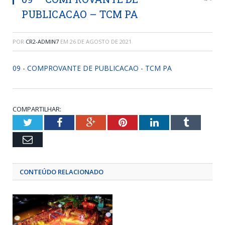
PUBLICACAO – TCM PA
POR
CR2-ADMIN7
EM
26 DE AGOSTO DE 2021
09 - COMPROVANTE DE PUBLICACAO - TCM PA
COMPARTILHAR:
Twitter
Facebook
Google+
Pinterest
LinkedIn
Tumblr
Email
CONTEÚDO RELACIONADO