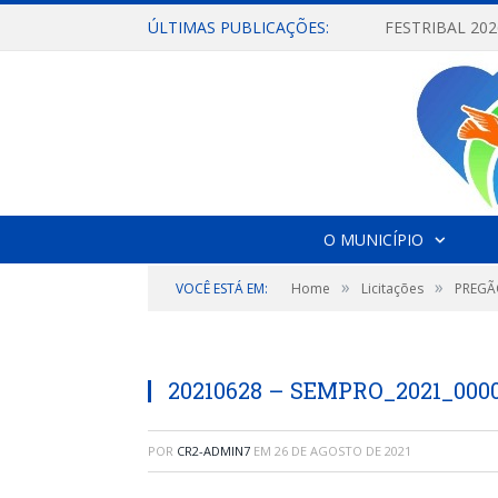
ÚLTIMAS PUBLICAÇÕES:
O MUNICÍPIO
»
»
VOCÊ ESTÁ EM:
Home
Licitações
PREGÃO
20210628 – SEMPRO_2021_000
POR
CR2-ADMIN7
EM
26 DE AGOSTO DE 2021