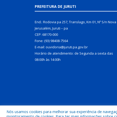
PREFEITURA DE JURUTI
End.: Rodovia pa 257, Translago, Km 01, Nº S/n Nova
Jerusalém, Juruti – pa
CEP: 68170-000
Fone: (93) 98408-7564
E-mail: ouvidoria@juruti.pa.gov.br
Horário de atendimento: de Segunda a sexta das
08:00h às 14:00h
Nós usamos cookies para melhorar sua experiência de navegação
Todos os direitos reservados a Prefeitura Municipal 
monitoramento de cookies. Para ter mais informações sobre como