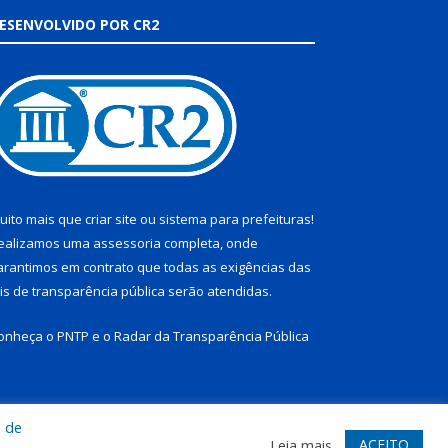
ESENVOLVIDO POR CR2
uito mais que
criar site
ou
sistema para prefeituras
!
ealizamos uma
assessoria
completa, onde
arantimos em contrato que todas as exigências das
eis de transparência pública
serão atendidas.
onheça o
PNTP
e o
Radar da Transparência Pública
a de
te
Acessar Área Administrativa
Acessar Webmail
ACEITO
Leia mais