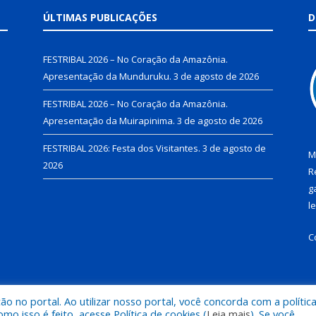
ÚLTIMAS PUBLICAÇÕES
D
FESTRIBAL 2026 – No Coração da Amazônia.
Apresentação da Munduruku.
3 de agosto de 2026
FESTRIBAL 2026 – No Coração da Amazônia.
Apresentação da Muirapinima.
3 de agosto de 2026
FESTRIBAL 2026: Festa dos Visitantes.
3 de agosto de
M
2026
R
g
l
C
 no portal. Ao utilizar nosso portal, você concorda com a polític
de Juruti.
Mapa do Si
 isso é feito, acesse Política de cookies (
Leia mais
). Se você