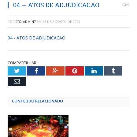
04 – ATOS DE ADJUDICACAO
0
POR
CR2-ADMIN7
EM
26 DE AGOSTO DE 2021
04 - ATOS DE ADJUDICACAO
COMPARTILHAR:
Twitter
Facebook
Google+
Pinterest
LinkedIn
Tumblr
Email
CONTEÚDO RELACIONADO