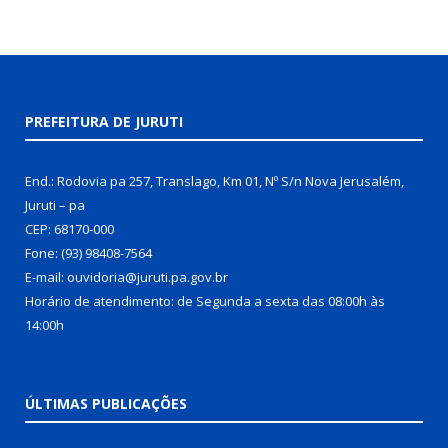
PREFEITURA DE JURUTI
End.: Rodovia pa 257, Translago, Km 01, Nº S/n Nova Jerusalém,
Juruti – pa
CEP: 68170-000
Fone: (93) 98408-7564
E-mail: ouvidoria@juruti.pa.gov.br
Horário de atendimento: de Segunda a sexta das 08:00h às
14:00h
ÚLTIMAS PUBLICAÇÕES