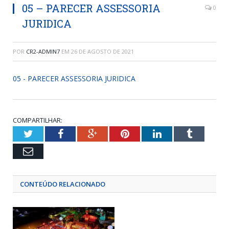
05 – PARECER ASSESSORIA
0
JURIDICA
POR
CR2-ADMIN7
EM
26 DE AGOSTO DE 2021
05 - PARECER ASSESSORIA JURIDICA
COMPARTILHAR:
Twitter
Facebook
Google+
Pinterest
LinkedIn
Tumblr
Email
CONTEÚDO RELACIONADO