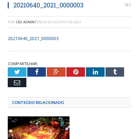
20210640_2021_0000003
0
POR
CR2-ADMIN7
EM
26 DE AGOSTO DE 2021
20210640_2021_0000003
COMPARTILHAR:
Twitter
Facebook
Google+
Pinterest
LinkedIn
Tumblr
Email
CONTEÚDO RELACIONADO