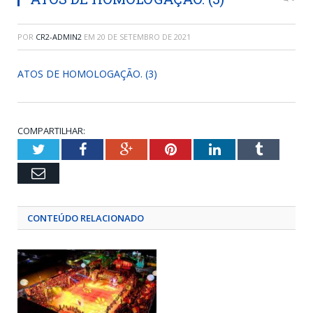
POR
CR2-ADMIN2
EM
20 DE SETEMBRO DE 2021
ATOS DE HOMOLOGAÇÃO. (3)
COMPARTILHAR:
Twitter
Facebook
Google+
Pinterest
LinkedIn
Tumblr
Email
CONTEÚDO RELACIONADO