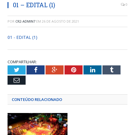
01 – EDITAL (1)
0
POR
CR2-ADMIN7
EM
26 DE AGOSTO DE 2021
01 - EDITAL (1)
COMPARTILHAR:
Twitter
Facebook
Google+
Pinterest
LinkedIn
Tumblr
Email
CONTEÚDO RELACIONADO