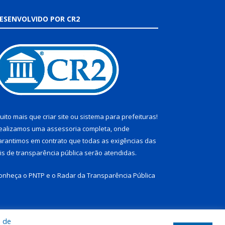
ESENVOLVIDO POR CR2
uito mais que
criar site
ou
sistema para prefeituras
!
ealizamos uma
assessoria
completa, onde
arantimos em contrato que todas as exigências das
eis de transparência pública
serão atendidas.
onheça o
PNTP
e o
Radar da Transparência Pública
a de