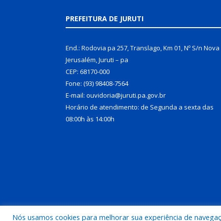
PREFEITURA DE JURUTI
End.: Rodovia pa 257, Translago, Km 01, Nº S/n Nova
Jerusalém, Juruti – pa
CEP: 68170-000
Fone: (93) 98408-7564
E-mail: ouvidoria@juruti.pa.gov.br
Horário de atendimento: de Segunda a sexta das
08:00h às 14:00h
Nós usamos cookies para melhorar sua experiência de navegação