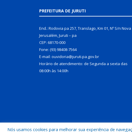
PREFEITURA DE JURUTI
End.: Rodovia pa 257, Translago, Km 01, Nº S/n Nova
Jerusalém, Juruti – pa
CEP: 68170-000
Fone: (93) 98408-7564
E-mail: ouvidoria@juruti.pa.gov.br
Horário de atendimento: de Segunda a sexta das
08:00h às 14:00h
Nós usamos cookies para melhorar sua experiência de navegação