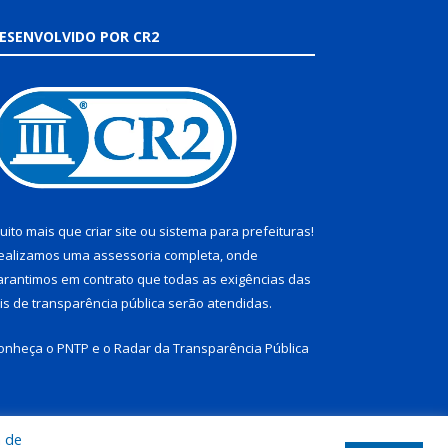
ESENVOLVIDO POR CR2
uito mais que
criar site
ou
sistema para prefeituras
!
ealizamos uma
assessoria
completa, onde
arantimos em contrato que todas as exigências das
eis de transparência pública
serão atendidas.
onheça o
PNTP
e o
Radar da Transparência Pública
a de