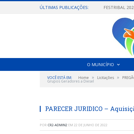
ÚLTIMAS PUBLICAÇÕES:
O MUNICÍPIO
»
»
VOCÊ ESTÁ EM:
Home
Licitações
PREGÃO
Grupos Geradores a Diesel
PARECER JURIDICO – Aquisição
POR
CR2-ADMIN2
EM
22 DE JUNHO DE 2022