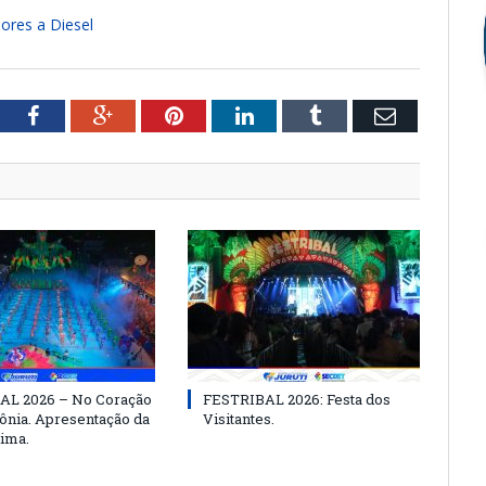
ores a Diesel
tter
Facebook
Google+
Pinterest
LinkedIn
Tumblr
Email
AL 2026 – No Coração
FESTRIBAL 2026: Festa dos
nia. Apresentação da
Visitantes.
ima.