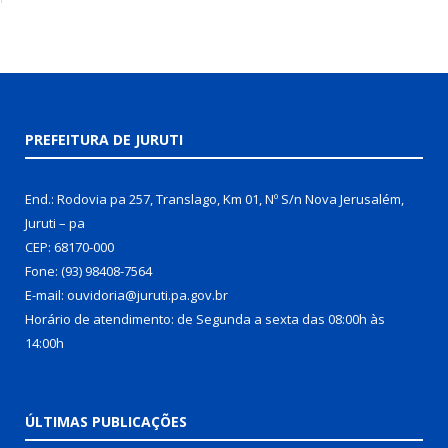
PREFEITURA DE JURUTI
End.: Rodovia pa 257, Translago, Km 01, Nº S/n Nova Jerusalém,
Juruti – pa
CEP: 68170-000
Fone: (93) 98408-7564
E-mail: ouvidoria@juruti.pa.gov.br
Horário de atendimento: de Segunda a sexta das 08:00h às
14:00h
ÚLTIMAS PUBLICAÇÕES