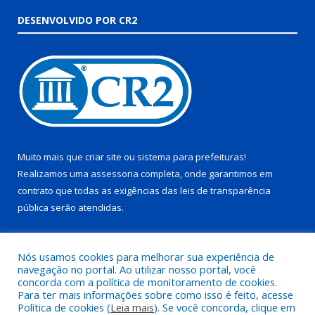
DESENVOLVIDO POR CR2
Muito mais que
criar site
ou
sistema para prefeituras
!
Realizamos uma
assessoria
completa, onde garantimos em
contrato que todas as exigências das
leis de transparência
pública
serão atendidas.
Conheça o
PNTP
e o
Radar da Transparência Pública
Nós usamos cookies para melhorar sua experiência de
navegação no portal. Ao utilizar nosso portal, você
concorda com a política de monitoramento de cookies.
Para ter mais informações sobre como isso é feito, acesse
Política de cookies (
Leia mais
). Se você concorda, clique em
Todos os direitos reservados a Prefeitura Municipal de Juruti.