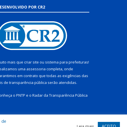
ESENVOLVIDO POR CR2
uito mais que
criar site
ou
sistema para prefeituras
!
ealizamos uma
assessoria
completa, onde
arantimos em contrato que todas as exigências das
eis de transparência pública
serão atendidas.
onheça o
PNTP
e o
Radar da Transparência Pública
a de
te
Acessar Área Administrativa
Acessar Webmail
ACEITO
Leia mais