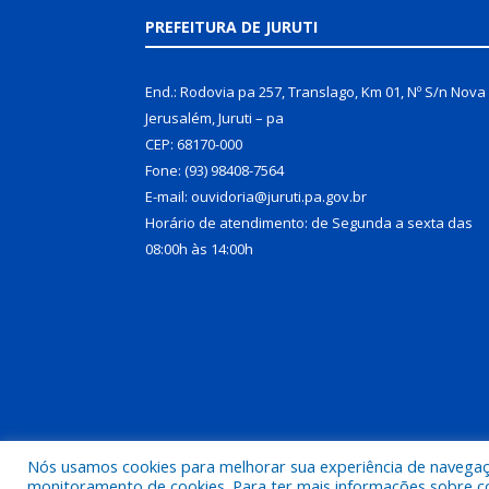
PREFEITURA DE JURUTI
End.: Rodovia pa 257, Translago, Km 01, Nº S/n Nova
Jerusalém, Juruti – pa
CEP: 68170-000
Fone: (93) 98408-7564
E-mail: ouvidoria@juruti.pa.gov.br
Horário de atendimento: de Segunda a sexta das
08:00h às 14:00h
Nós usamos cookies para melhorar sua experiência de navegação
Todos os direitos reservados a Prefeitura Municipal 
monitoramento de cookies. Para ter mais informações sobre como