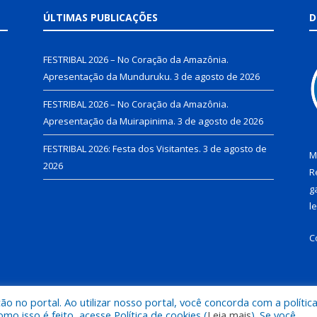
ÚLTIMAS PUBLICAÇÕES
D
FESTRIBAL 2026 – No Coração da Amazônia.
Apresentação da Munduruku.
3 de agosto de 2026
FESTRIBAL 2026 – No Coração da Amazônia.
Apresentação da Muirapinima.
3 de agosto de 2026
FESTRIBAL 2026: Festa dos Visitantes.
3 de agosto de
M
2026
R
g
l
C
 no portal. Ao utilizar nosso portal, você concorda com a polític
de Juruti.
Mapa do Si
 isso é feito, acesse Política de cookies (
Leia mais
). Se você