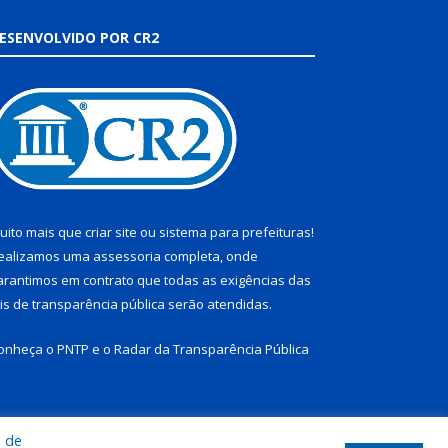
ESENVOLVIDO POR CR2
uito mais que
criar site
ou
sistema para prefeituras
!
ealizamos uma
assessoria
completa, onde
arantimos em contrato que todas as exigências das
eis de transparência pública
serão atendidas.
onheça o
PNTP
e o
Radar da Transparência Pública
a de