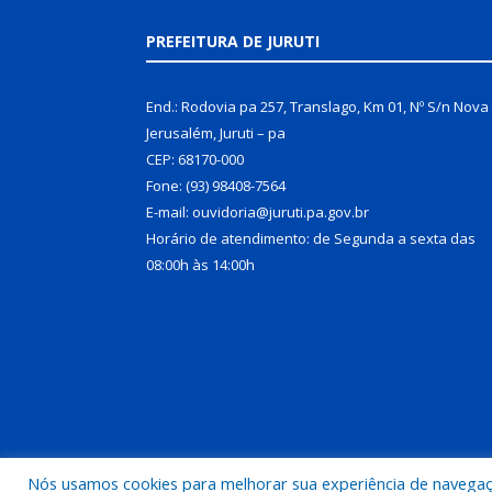
PREFEITURA DE JURUTI
End.: Rodovia pa 257, Translago, Km 01, Nº S/n Nova
Jerusalém, Juruti – pa
CEP: 68170-000
Fone: (93) 98408-7564
E-mail: ouvidoria@juruti.pa.gov.br
Horário de atendimento: de Segunda a sexta das
08:00h às 14:00h
Nós usamos cookies para melhorar sua experiência de navegação