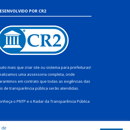
ESENVOLVIDO POR CR2
uito mais que
criar site
ou
sistema para prefeituras
!
ealizamos uma
assessoria
completa, onde
arantimos em contrato que todas as exigências das
eis de transparência pública
serão atendidas.
onheça o
PNTP
e o
Radar da Transparência Pública
a de