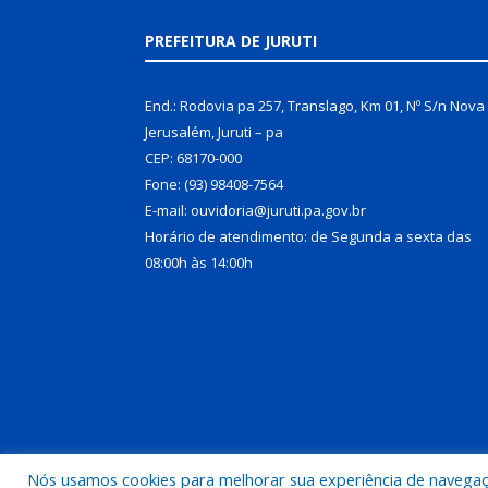
PREFEITURA DE JURUTI
End.: Rodovia pa 257, Translago, Km 01, Nº S/n Nova
Jerusalém, Juruti – pa
CEP: 68170-000
Fone: (93) 98408-7564
E-mail: ouvidoria@juruti.pa.gov.br
Horário de atendimento: de Segunda a sexta das
08:00h às 14:00h
Nós usamos cookies para melhorar sua experiência de navegação