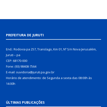
PREFEITURA DE JURUTI
End.: Rodovia pa 257, Translago, Km 01, Nº S/n Nova Jerusalém,
Juruti – pa
CEP: 68170-000
Fone: (93) 98408-7564
E-mail: ouvidoria@juruti.pa.gov.br
Horário de atendimento: de Segunda a sexta das 08:00h às
14:00h
ÚLTIMAS PUBLICAÇÕES