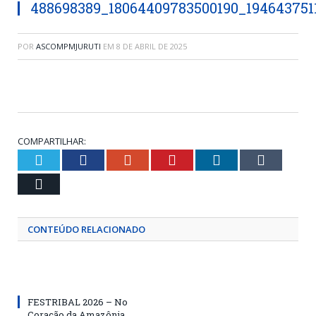
488698389_18064409783500190_194643751
POR
ASCOMPMJURUTI
EM
8 DE ABRIL DE 2025
COMPARTILHAR:
Twitter
Facebook
Google+
Pinterest
LinkedIn
Tumblr
Email
CONTEÚDO RELACIONADO
FESTRIBAL 2026 – No
Coração da Amazônia.