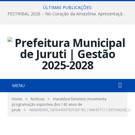
ÚLTIMAS PUBLICAÇÕES:
FESTRIBAL 2026 – No Coração da Amazônia. Apresentação da Munduruku.
MENU
»
»
Home
Notícias
Handebol feminino movimenta
programação esportiva dos 142 anos de
»
Juruti
488698389_18064409783500190_1946437511367546260_n