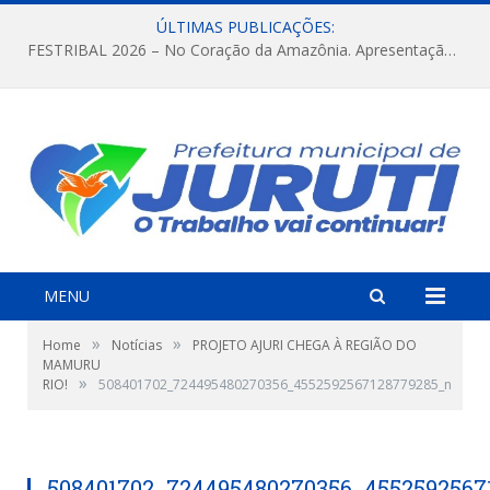
ÚLTIMAS PUBLICAÇÕES:
FESTRIBAL 2026 – No Coração da Amazônia. Apresentação da Munduruku.
MENU
»
»
Home
Notícias
PROJETO AJURI CHEGA À REGIÃO DO
MAMURU
»
RIO!
508401702_724495480270356_4552592567128779285_n
508401702_724495480270356_4552592567