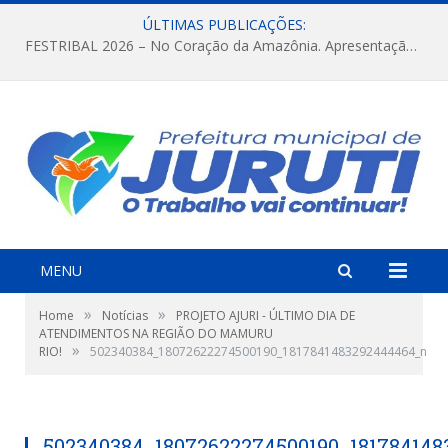
ÚLTIMAS PUBLICAÇÕES:
FESTRIBAL 2026 – No Coração da Amazônia. Apresentação da Munduruku.
MENU
»
»
Home
Notícias
PROJETO AJURI - ÚLTIMO DIA DE
ATENDIMENTOS NA REGIÃO DO MAMURU
»
RIO!
502340384_18072622274500190_1817841483292444464_n
502340384_18072622274500190_18178414