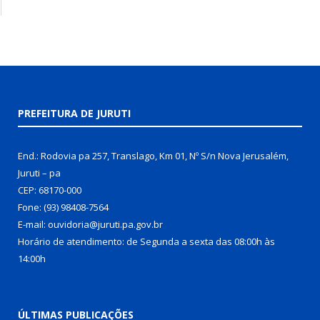
PREFEITURA DE JURUTI
End.: Rodovia pa 257, Translago, Km 01, Nº S/n Nova Jerusalém,
Juruti – pa
CEP: 68170-000
Fone: (93) 98408-7564
E-mail: ouvidoria@juruti.pa.gov.br
Horário de atendimento: de Segunda a sexta das 08:00h às
14:00h
ÚLTIMAS PUBLICAÇÕES