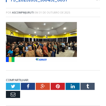
POR
ASCOMPMJURUTI
EM
31 DE OUTUBRO DE 2025
COMPARTILHAR:
Twitter
Facebook
Google+
Pinterest
LinkedIn
Tumblr
Email