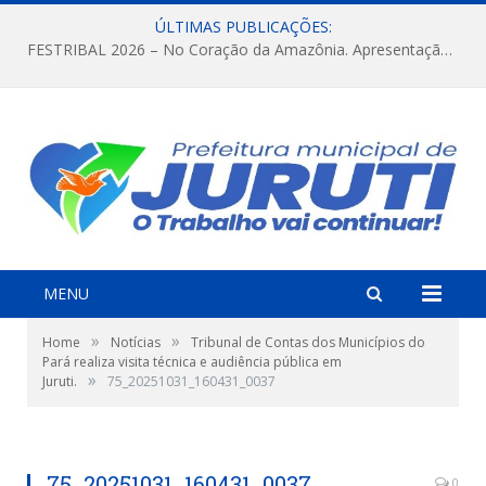
ÚLTIMAS PUBLICAÇÕES:
FESTRIBAL 2026 – No Coração da Amazônia. Apresentação da Munduruku.
MENU
»
»
Home
Notícias
Tribunal de Contas dos Municípios do
Pará realiza visita técnica e audiência pública em
»
Juruti.
75_20251031_160431_0037
75_20251031_160431_0037
0