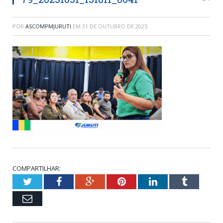
POR
ASCOMPMJURUTI
EM
31 DE OUTUBRO DE 2025
COMPARTILHAR:
Twitter
Facebook
Google+
Pinterest
LinkedIn
Tumblr
Email