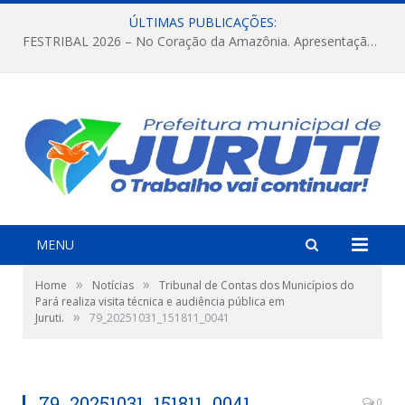
ÚLTIMAS PUBLICAÇÕES:
FESTRIBAL 2026 – No Coração da Amazônia. Apresentação da Munduruku.
MENU
»
»
Home
Notícias
Tribunal de Contas dos Municípios do
Pará realiza visita técnica e audiência pública em
»
Juruti.
79_20251031_151811_0041
79_20251031_151811_0041
0