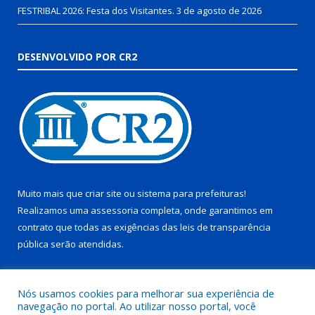
FESTRIBAL 2026: Festa dos Visitantes.
3 de agosto de 2026
DESENVOLVIDO POR CR2
Muito mais que
criar site
ou
sistema para prefeituras
!
Realizamos uma
assessoria
completa, onde garantimos em
contrato que todas as exigências das
leis de transparência
pública
serão atendidas.
Conheça o
PNTP
e o
Radar da Transparência Pública
Nós usamos cookies para melhorar sua experiência de
navegação no portal. Ao utilizar nosso portal, você