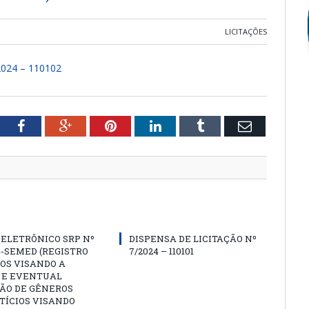
LICITAÇÕES
024 – 110102
tter
Facebook
Google+
Pinterest
LinkedIn
Tumblr
Email
ELETRÔNICO SRP Nº
DISPENSA DE LICITAÇÃO Nº
4-SEMED (REGISTRO
7/2024 – 110101
OS VISANDO A
 E EVENTUAL
ÇÃO DE GÊNEROS
TÍCIOS VISANDO