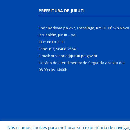
PREFEITURA DE JURUTI
End.: Rodovia pa 257, Translago, Km 01, Nº S/n Nova
Jerusalém, Juruti – pa
CEP: 68170-000
Fone: (93) 98408-7564
E-mail: ouvidoria@juruti.pa.gov.br
Horário de atendimento: de Segunda a sexta das
08:00h às 14:00h
Nós usamos cookies para melhorar sua experiência de navegação