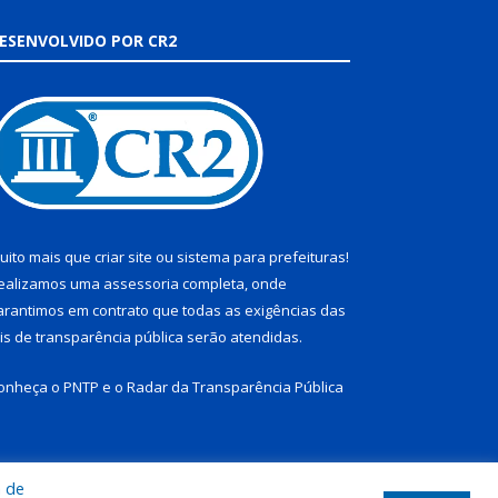
ESENVOLVIDO POR CR2
uito mais que
criar site
ou
sistema para prefeituras
!
ealizamos uma
assessoria
completa, onde
arantimos em contrato que todas as exigências das
eis de transparência pública
serão atendidas.
onheça o
PNTP
e o
Radar da Transparência Pública
a de