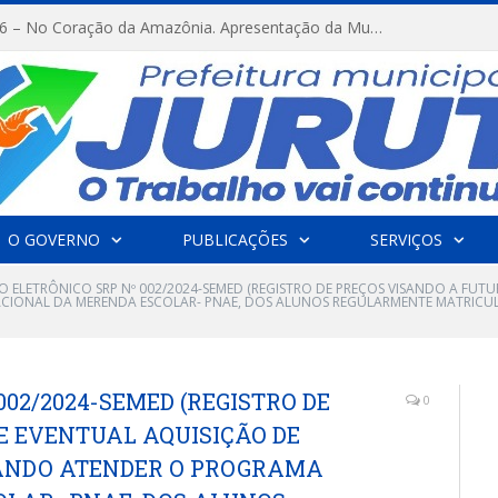
FESTRIBAL 2026 – No Coração da Amazônia. Apresentação da Munduruku.
O GOVERNO
PUBLICAÇÕES
SERVIÇOS
O ELETRÔNICO SRP Nº 002/2024-SEMED (REGISTRO DE PREÇOS VISANDO A FUT
ACIONAL DA MERENDA ESCOLAR- PNAE, DOS ALUNOS REGULARMENTE MATRICU
02/2024-SEMED (REGISTRO DE
0
E EVENTUAL AQUISIÇÃO DE
SANDO ATENDER O PROGRAMA