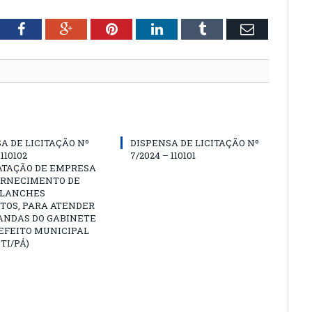
tter
Facebook
Google+
Pinterest
LinkedIn
Tumblr
Email
A DE LICITAÇÃO Nº
DISPENSA DE LICITAÇÃO Nº
 110102
7/2024 – 110101
ATAÇÃO DE EMPRESA
ORNECIMENTO DE
 LANCHES
TOS, PARA ATENDER
ANDAS DO GABINETE
EFEITO MUNICIPAL
TI/PÁ)