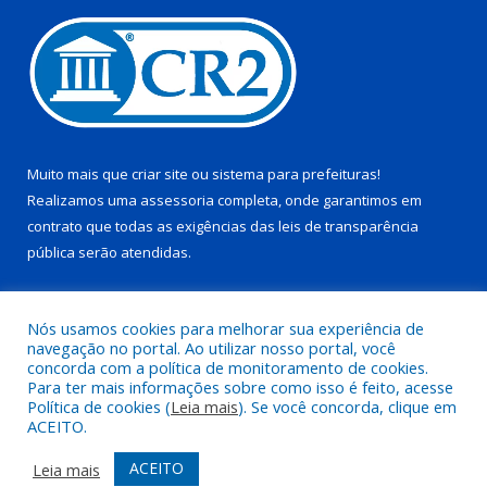
Muito mais que
criar site
ou
sistema para prefeituras
!
Realizamos uma
assessoria
completa, onde garantimos em
contrato que todas as exigências das
leis de transparência
pública
serão atendidas.
Conheça o
PNTP
e o
Radar da Transparência Pública
Nós usamos cookies para melhorar sua experiência de
navegação no portal. Ao utilizar nosso portal, você
concorda com a política de monitoramento de cookies.
Para ter mais informações sobre como isso é feito, acesse
Política de cookies (
Leia mais
). Se você concorda, clique em
Todos os direitos reservados a Prefeitura Municipal de Juruti.
ACEITO.
Mapa do Site
Acessar Área Administrativa
ACEITO
Leia mais