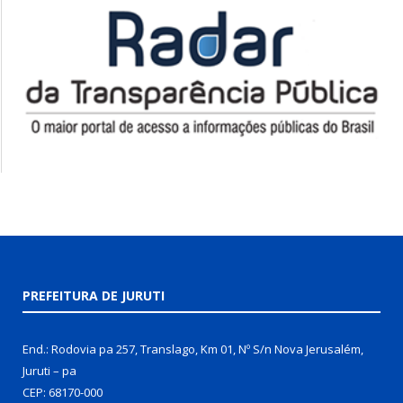
PREFEITURA DE JURUTI
End.: Rodovia pa 257, Translago, Km 01, Nº S/n Nova Jerusalém,
Juruti – pa
CEP: 68170-000