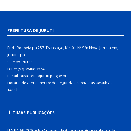
PREFEITURA DE JURUTI
End.: Rodovia pa 257, Translago, Km 01, Nº S/n Nova Jerusalém,
Juruti – pa
CEP: 68170-000
Fone: (93) 98408-7564
E-mail: ouvidoria@juruti.pa.gov.br
Horário de atendimento: de Segunda a sexta das 08:00h às
14:00h
ÚLTIMAS PUBLICAÇÕES
FESTRIBAL 2026 – No Coração da Amazônia. Apresentação da