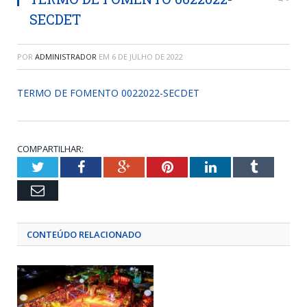
SECDET
POR
ADMINISTRADOR
EM
6 DE JULHO DE 2022
TERMO DE FOMENTO 0022022-SECDET
COMPARTILHAR:
Twitter
Facebook
Google+
Pinterest
LinkedIn
Tumblr
Email
CONTEÚDO RELACIONADO