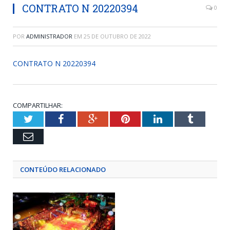
CONTRATO N 20220394
0
POR
ADMINISTRADOR
EM
25 DE OUTUBRO DE 2022
CONTRATO N 20220394
COMPARTILHAR:
Twitter
Facebook
Google+
Pinterest
LinkedIn
Tumblr
Email
CONTEÚDO RELACIONADO