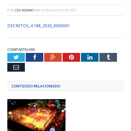
POR
CR2-ADMIN7
EM
25 DE AGOSTO DE 2021
DECRETOS_4.188_2020_0000001
COMPARTILHAR:
Twitter
Facebook
Google+
Pinterest
LinkedIn
Tumblr
Email
CONTEÚDO RELACIONADO