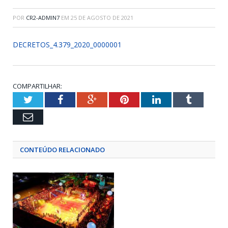
POR
CR2-ADMIN7
EM
25 DE AGOSTO DE 2021
DECRETOS_4.379_2020_0000001
COMPARTILHAR:
Twitter
Facebook
Google+
Pinterest
LinkedIn
Tumblr
Email
CONTEÚDO RELACIONADO