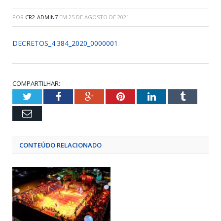
POR
CR2-ADMIN7
EM
25 DE AGOSTO DE 2021
DECRETOS_4.384_2020_0000001
COMPARTILHAR:
Twitter
Facebook
Google+
Pinterest
LinkedIn
Tumblr
Email
CONTEÚDO RELACIONADO