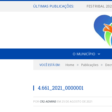
ÚLTIMAS PUBLICAÇÕES:
O MUNICÍPIO
»
»
VOCÊ ESTÁ EM:
Home
Publicações
Decr
4.661_2021_0000001
POR
CR2-ADMIN3
EM
25 DE AGOSTO DE 2021