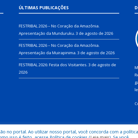
ÚLTIMAS PUBLICAÇÕES
D
FESTRIBAL 2026 – No Coração da Amazônia.
Apresentação da Munduruku.
3 de agosto de 2026
FESTRIBAL 2026 – No Coração da Amazônia.
Apresentação da Muirapinima.
3 de agosto de 2026
FESTRIBAL 2026: Festa dos Visitantes.
3 de agosto de
M
2026
R
g
l
C
 no portal. Ao utilizar nosso portal, você concorda com a polític
de Juruti.
Mapa do Si
 isso é feito, acesse Política de cookies (
Leia mais
). Se você