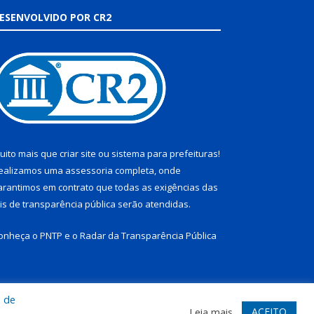
ESENVOLVIDO POR CR2
uito mais que
criar site
ou
sistema para prefeituras
!
ealizamos uma
assessoria
completa, onde
arantimos em contrato que todas as exigências das
eis de transparência pública
serão atendidas.
onheça o
PNTP
e o
Radar da Transparência Pública
a de
te
Acessar Área Administrativa
Acessar Webmail
ACEITO
Leia mais