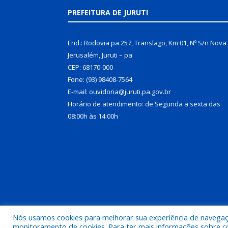
PREFEITURA DE JURUTI
End.: Rodovia pa 257, Translago, Km 01, Nº S/n Nova
Jerusalém, Juruti – pa
CEP: 68170-000
Fone: (93) 98408-7564
E-mail: ouvidoria@juruti.pa.gov.br
Horário de atendimento: de Segunda a sexta das
08:00h às 14:00h
Nós usamos cookies para melhorar sua experiência de navegação
Todos os direitos reservados a Prefeitura Municipal 
monitoramento de cookies. Para ter mais informações sobre como