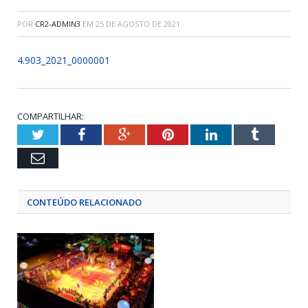
POR
CR2-ADMIN3
EM
25 DE AGOSTO DE 2021
4.903_2021_0000001
COMPARTILHAR:
Twitter
Facebook
Google+
Pinterest
LinkedIn
Tumblr
Email
CONTEÚDO RELACIONADO