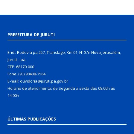
PREFEITURA DE JURUTI
End.: Rodovia pa 257, Translago, Km 01, Nº S/n Nova Jerusalém,
Juruti – pa
CEP: 68170-000
Fone: (93) 98408-7564
E-mail: ouvidoria@juruti.pa.gov.br
Horário de atendimento: de Segunda a sexta das 08:00h às
14:00h
ÚLTIMAS PUBLICAÇÕES