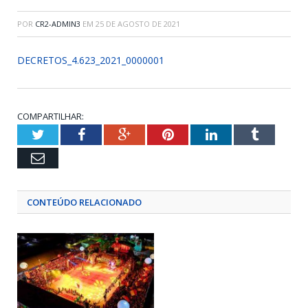
POR
CR2-ADMIN3
EM
25 DE AGOSTO DE 2021
DECRETOS_4.623_2021_0000001
COMPARTILHAR:
Twitter
Facebook
Google+
Pinterest
LinkedIn
Tumblr
Email
CONTEÚDO RELACIONADO