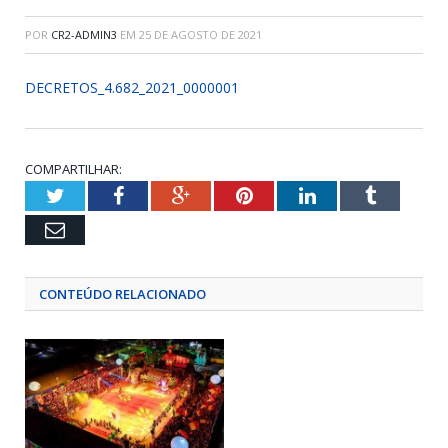
POR
CR2-ADMIN3
EM
25 DE AGOSTO DE 2021
DECRETOS_4.682_2021_0000001
COMPARTILHAR:
Twitter
Facebook
Google+
Pinterest
LinkedIn
Tumblr
Email
CONTEÚDO RELACIONADO