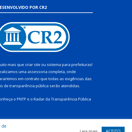
ESENVOLVIDO POR CR2
uito mais que
criar site
ou
sistema para prefeituras
!
ealizamos uma
assessoria
completa, onde
arantimos em contrato que todas as exigências das
eis de transparência pública
serão atendidas.
onheça o
PNTP
e o
Radar da Transparência Pública
a de
te
Acessar Área Administrativa
Acessar Webmail
ACEITO
Leia mais