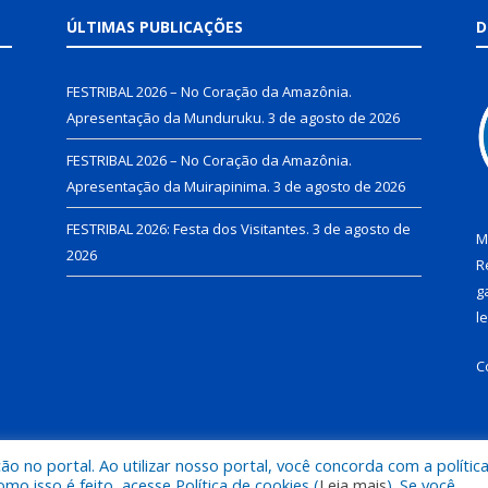
ÚLTIMAS PUBLICAÇÕES
D
FESTRIBAL 2026 – No Coração da Amazônia.
Apresentação da Munduruku.
3 de agosto de 2026
FESTRIBAL 2026 – No Coração da Amazônia.
Apresentação da Muirapinima.
3 de agosto de 2026
FESTRIBAL 2026: Festa dos Visitantes.
3 de agosto de
M
2026
R
g
l
C
 no portal. Ao utilizar nosso portal, você concorda com a polític
de Juruti.
Mapa do Si
 isso é feito, acesse Política de cookies (
Leia mais
). Se você