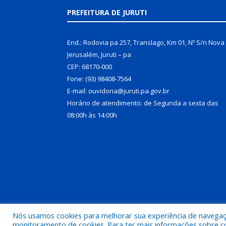
PREFEITURA DE JURUTI
End.: Rodovia pa 257, Translago, Km 01, Nº S/n Nova
Jerusalém, Juruti – pa
CEP: 68170-000
Fone: (93) 98408-7564
E-mail: ouvidoria@juruti.pa.gov.br
Horário de atendimento: de Segunda a sexta das
08:00h às 14:00h
Nós usamos cookies para melhorar sua experiência de navegação
Todos os direitos reservados a Prefeitura Municipal 
monitoramento de cookies. Para ter mais informações sobre como