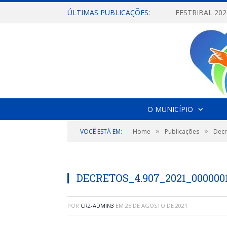
ÚLTIMAS PUBLICAÇÕES:
O MUNICÍPIO
»
»
VOCÊ ESTÁ EM:
Home
Publicações
Decr
DECRETOS_4.907_2021_000000
POR
CR2-ADMIN3
EM
25 DE AGOSTO DE 2021