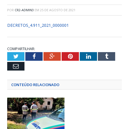
POR
CR2-ADMIN3
EM
25 DE AGOSTO DE 2021
DECRETOS_4.911_2021_0000001
COMPARTILHAR:
Twitter
Facebook
Google+
Pinterest
LinkedIn
Tumblr
Email
CONTEÚDO RELACIONADO