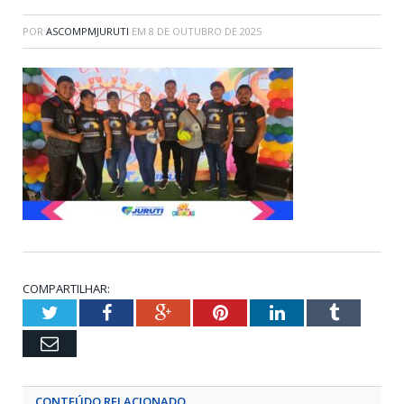
POR
ASCOMPMJURUTI
EM
8 DE OUTUBRO DE 2025
COMPARTILHAR:
Twitter
Facebook
Google+
Pinterest
LinkedIn
Tumblr
Email
CONTEÚDO RELACIONADO