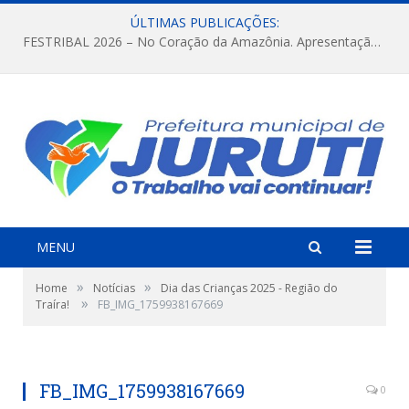
ÚLTIMAS PUBLICAÇÕES:
FESTRIBAL 2026 – No Coração da Amazônia. Apresentação da Munduruku.
MENU
»
»
Home
Notícias
Dia das Crianças 2025 - Região do
»
Traíra!
FB_IMG_1759938167669
FB_IMG_1759938167669
0