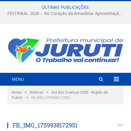
ÚLTIMAS PUBLICAÇÕES:
FESTRIBAL 2026 – No Coração da Amazônia. Apresentação da Munduruku.
MENU
»
»
Home
Notícias
Dia das Crianças 2025 - Região do
»
Traíra!
FB_IMG_1759938172951
FB_IMG_1759938172951
0