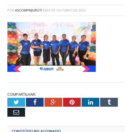
POR
ASCOMPMJURUTI
EM
8 DE OUTUBRO DE 2025
COMPARTILHAR:
Twitter
Facebook
Google+
Pinterest
LinkedIn
Tumblr
Email
CONTEÚDO RELACIONADO